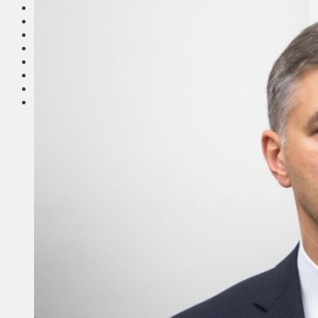
Соседи
Транспорт
Выбор читателей
Калейдоскоп
Армия
Сейм Литвы
Культура
Больше
Фоторепортаж
Туризм
ЛК рекомендует
Сеньорам
Образование
Здравоохранение
Экология
Происшествия
Приграничье
Деньги
Визиты
Выборы
Агроновости
Едим дома
Ищу семью