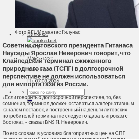
Духовное пространство
Спорт
Технологии
Энергетика
Фото BFL/Ирмантас Гялунас
Вильнюс
Советник литовского президента Гитанаса
+
22°
C
Науседы Ярослав Неверович говорит, что
Макс.:
+
22°
Клайпедский терминал сжиженного
природного газа (ТСПГ) в долгосрочной
Мин.:
+
14°
перспективе не должен использоваться
Пт, 07.08.2026
для импорта газа из России.
«Если говорить о долгосрочной перспективе, то, без
сомнения, терминал должен оставаться альтернативным
каналом поставок, и построенный на деньги литовских
потребителей терминал не следует отдавать игрокам с
Востока», – сказал BNS Я. Неверович.
По его словам, в условиях благоприятных цен на СПГ