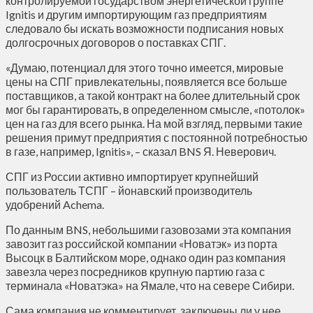
контролируемой государством энергетической группе
Ignitis и другим импортирующим газ предприятиям
следовало бы искать возможности подписания новых
долгосрочных договоров о поставках СПГ.
«Думаю, потенциал для этого точно имеется, мировые
цены на СПГ привлекательны, появляется все больше
поставщиков, а такой контракт на более длительный срок
мог бы гарантировать, в определенном смысле, «потолок»
цен на газ для всего рынка. На мой взгляд, первыми такие
решения примут предприятия с постоянной потребностью
в газе, например, Ignitis», – сказал BNS Я. Неверович.
СПГ из России активно импортирует крупнейший
пользователь ТСПГ – йонавский производитель
удобрений Achema.
По данным BNS, небольшими газовозами эта компания
завозит газ российской компании «Новатэк» из порта
Высоцк в Балтийском море, однако один раз компания
завезла через посредников крупную партию газа с
терминала «Новатэка» на Ямале, что на севере Сибири.
Сама компания не комментирует, заключены ли у нее