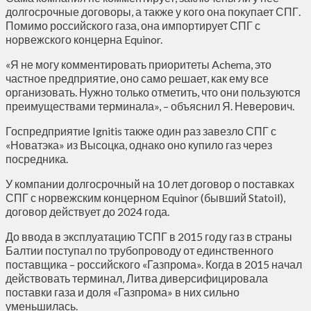
долгосрочные договоры, а также у кого она покупает СПГ.
Помимо российского газа, она импортирует СПГ с
норвежского концерна Equinor.
«Я не могу комментировать приоритеты Achema, это
частное предприятие, оно само решает, как ему все
организовать. Нужно только отметить, что они пользуются
преимуществами терминала», – объяснил Я. Неверович.
Госпредприятие Ignitis также один раз завезло СПГ с
«Новатэка» из Высоцка, однако оно купило газ через
посредника.
У компании долгосрочный на 10 лет договор о поставках
СПГ с норвежским концерном Equinor (бывший Statoil),
договор действует до 2024 года.
До ввода в эксплуатацию ТСПГ в 2015 году газ в страны
Балтии поступал по трубопроводу от единственного
поставщика – российского «Газпрома». Когда в 2015 начал
действовать терминал, Литва диверсифицировала
поставки газа и доля «Газпрома» в них сильно
уменьшилась.