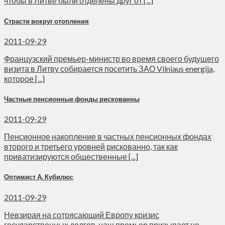
чтобы в Литве были отделены друг от [...]
Страсти вокруг отопления
2011-09-29
Французский премьер-министр во время своего будущего
визита в Литву собирается посетить ЗАО Vilniaus energija,
которое [...]
Частные пенсионные фонды рискованны
2011-09-29
Пенсионное накопление в частных пенсионных фондах
второго и третьего уровней рискованно, так как
приватизируются общественные [...]
Оптимист А. Кубилюс
2011-09-29
Невзирая на сотрясающий Европу кризис
государственных долгов, наш премьер призывает не