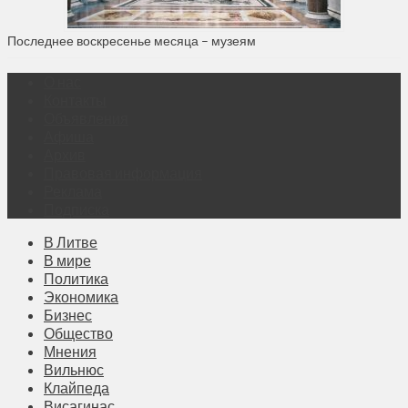
Последнее воскресенье месяца – музеям
О нас
Контакты
Объявления
Афиша
Архив
Правовая информация
Реклама
Подписка
В Литве
В мире
Политика
Экономика
Бизнес
Общество
Мнения
Вильнюс
Клайпеда
Висагинас