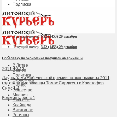
Подписка
Текущий номер:
N52 (1453) 29 декабря
Текущий номер:
N52 (1453) 29 декабря
Нобелевку по экономике получили американцы
В Литве
2011-10-13
В мире
Политика
Лауреатами Нобелевской премии по экономике за 2011
Экономика
год стали американцы Томас Сарджент и Кристофер
Бизнес
Симс. [...]
Общество
Мнения
Комментариев: 1
Вильнюс
Клайпеда
Висагинас
Регионы