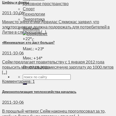
Цифры и факты
Духовное пространство
Спорт
2011-10-06
Технологии
Энергетика
Министр энергетики Арвидас Сякмокас заявил, что
электроэнергия должна подорожать для потребителей в
Вильнюс
Литве в следующем [...]
+
22°
C
«Минималка»: кто даст больше?
Макс.:
+
23°
2011-10-06
Мин.:
+
14°
Сейм предлагает правительству с 1 января 2012 года
повысить минимальную месячную зарплату до 1000 литов
Пт, 07.08.2026
[...]
Комментариев: 1
Демонополизация теплохозяйства началась
2011-10-06
В прошлый четверг Сейм наконец проголосовал за то,