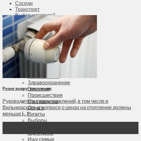
Соседи
Транспорт
Выбор читателей
Калейдоскоп
Армия
Сейм Литвы
Культура
Больше
Фоторепортаж
Туризм
ЛК рекомендует
Сеньорам
Образование
Здравоохранение
Экология
Резня вокруг отопления
Происшествия
Руководители самоуправлений, в том числе и
Приграничье
Вильнюсского, в вопросе о ценах на отопление должны
Деньги
меньше [...]
Визиты
Выборы
13
Агроновости
Окт
Едим дома
Ищу семью