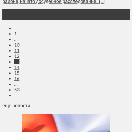
районе, начато досудебное расследование. [...]
09
Мар
1
…
10
11
12
13
14
15
16
…
53
ещё новости