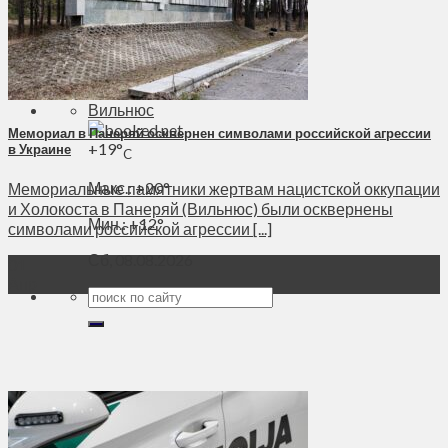
Духовное пространство
Спорт
Технологии
Энергетика
Вильнюс
Мемориал в Панеряй осквернен символами российской агрессии
+
19°
в Украине
C
Макс.:
+
20°
Мемориальные памятники жертвам нацистской оккупации
и Холокоста в Панеряй (Вильнюс) были осквернены
Мин.:
+
12°
символами российской агрессии [...]
Сб, 08.08.2026
01
Апр