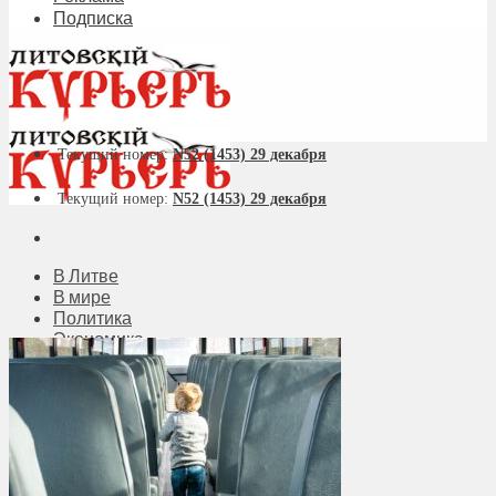
Подписка
Текущий номер:
N52 (1453) 29 декабря
Текущий номер:
N52 (1453) 29 декабря
В Литве
В мире
Политика
Экономика
Бизнес
Общество
Мнения
Вильнюс
Клайпеда
Висагинас
Регионы