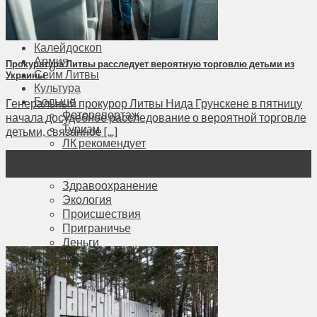
Соседи
Транспорт
Выбор читателей
Калейдоскоп
Армия
Прокуратура Литвы расследует вероятную торговлю детьми из
Сейм Литвы
Украины
Культура
Больше
Генеральный прокурор Литвы Нида Грунскене в пятницу
Фоторепортаж
начала досудебное расследование о вероятной торговле
Туризм
детьми, связанное [...]
ЛК рекомендует
Сеньорам
01
Апр
Образование
Здравоохранение
Экология
Происшествия
Приграничье
Деньги
Визиты
Выборы
Агроновости
Едим дома
Ищу семью