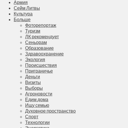
Армия
Сейм Литвы
Культура
Больше
Фоторепортаж
Туризм
ЛК рекомендует
Сеньорам
Образование
Здравоохранение
Экология
Происшествия
Приграничье
Деньги
Визиты
Выборы
Агроновости
Едим дома
Ищу семью
Духовное пространство
Спорт
Технологии
Энергетика