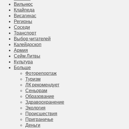
Вильнюс
Клайпеда
Висагинас
Регионы
Соседи
Транспорт
Выбор читателей
Калейдоскоп
Армия
Сейм Литвы
Культура
Больше
Фоторепортаж
Туризм
ЛК рекомендует
Сеньорам
Образование
Здравоохранение
Экология
Происшествия
Приграничье
Деньги