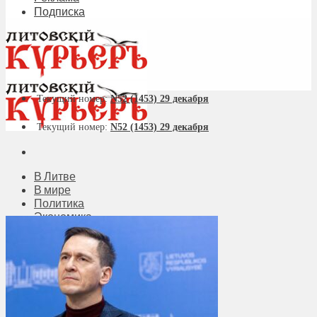
Подписка
Текущий номер:
N52 (1453) 29 декабря
Текущий номер:
N52 (1453) 29 декабря
В Литве
В мире
Политика
Экономика
Бизнес
Общество
Мнения
Вильнюс
Клайпеда
Висагинас
Регионы