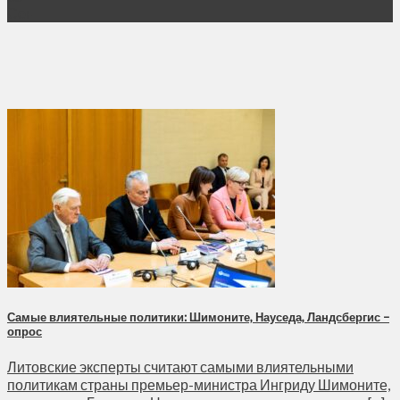
Сен
Самые влиятельные политики: Шимоните, Науседа, Ландсбергис –
опрос
Литовские эксперты считают самыми влиятельными
политикам страны премьер-министра Ингриду Шимоните,