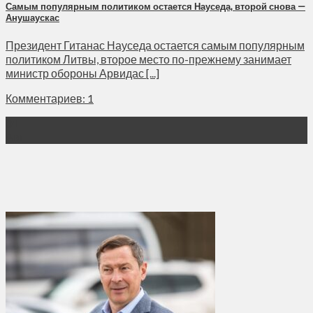
Самым популярным политиком остается Науседа, второй снова —
Анушаускас
Президент Гитанас Науседа остается самым популярным
политиком Литвы, второе место по-прежнему занимает
министр обороны Арвидас [...]
Комментариев: 1
01
Авг