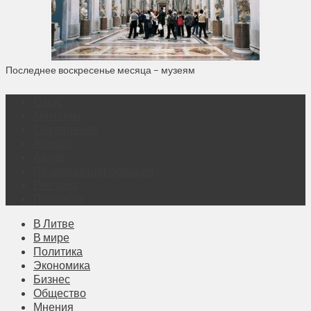
Последнее воскресенье месяца – музеям
О нас
Контакты
Объявления
Афиша
Архив
Правовая информация
Реклама
Подписка
В Литве
В мире
Политика
Экономика
Бизнес
Общество
Мнения