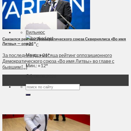
Духовное пространство
Спорт
Технологии
Энергетика
Вильнюс
Снизился рейтинг Демократического союза Сквернялиса «Во имя
+
21°
Литвы» — опрос
C
Макс.:
+
21°
За последние два месяца рейтинг оппозиционного
Демократического союза «Во имя Литвы» во главе с
Мин.:
+
12°
бывшим [...]
Сб, 08.08.2026
08
Окт