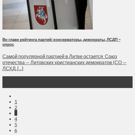
Во главе рейтинга партий: консерваторы, демократы, ЛСДП –
опрос
Самой популярной партией в Литве остается Союз
отечества — Литовских христианских демократов (СО —
ЛСХД, [...]
23
Июл
1
2
3
4
5
6