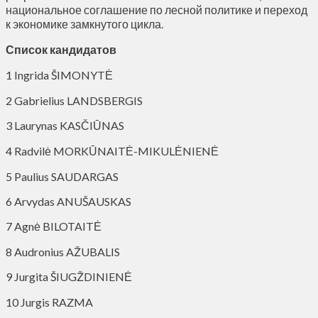
национальное соглашение по лесной политике и переход
к экономике замкнутого цикла.
Список кандидатов
1 Ingrida ŠIMONYTĖ
2 Gabrielius LANDSBERGIS
3 Laurynas KASČIŪNAS
4 Radvilė MORKŪNAITĖ-MIKULĖNIENĖ
5 Paulius SAUDARGAS
6 Arvydas ANUŠAUSKAS
7 Agnė BILOTAITĖ
8 Audronius AŽUBALIS
9 Jurgita ŠIUGŽDINIENĖ
10 Jurgis RAZMA