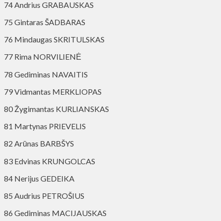
74 Andrius GRABAUSKAS
75 Gintaras ŠADBARAS
76 Mindaugas SKRITULSKAS
77 Rima NORVILIENĖ
78 Gediminas NAVAITIS
79 Vidmantas MERKLIOPAS
80 Žygimantas KURLIANSKAS
81 Martynas PRIEVELIS
82 Arūnas BARBŠYS
83 Edvinas KRUNGOLCAS
84 Nerijus GEDEIKA
85 Audrius PETROŠIUS
86 Gediminas MACIJAUSKAS