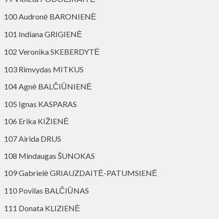
100 Audronė BARONIENĖ
101 Indiana GRIGIENĖ
102 Veronika SKEBERDYTĖ
103 Rimvydas MITKUS
104 Agnė BALČIŪNIENĖ
105 Ignas KASPARAS
106 Erika KIŽIENĖ
107 Airida DRUS
108 Mindaugas ŠUNOKAS
109 Gabrielė GRIAUZDAITĖ-PATUMSIENĖ
110 Povilas BALČIŪNAS
111 Donata KLIZIENĖ