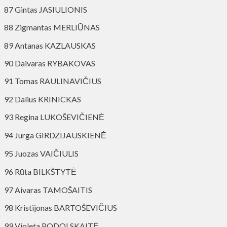
87 Gintas JASIULIONIS
88 Zigmantas MERLIŪNAS
89 Antanas KAZLAUSKAS
90 Daivaras RYBAKOVAS
91 Tomas RAULINAVIČIUS
92 Dalius KRINICKAS
93 Regina LUKOŠEVIČIENĖ
94 Jurga GIRDZIJAUSKIENĖ
95 Juozas VAIČIULIS
96 Rūta BILKŠTYTĖ
97 Aivaras TAMOŠAITIS
98 Kristijonas BARTOŠEVIČIUS
99 Violeta PODOLSKAITĖ