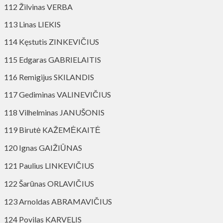
112 Žilvinas VERBA
113 Linas LIEKIS
114 Kęstutis ZINKEVIČIUS
115 Edgaras GABRIELAITIS
116 Remigijus SKILANDIS
117 Gediminas VALINEVIČIUS
118 Vilhelminas JANUŠONIS
119 Birutė KAŽEMĖKAITĖ
120 Ignas GAIŽIŪNAS
121 Paulius LINKEVIČIUS
122 Šarūnas ORLAVIČIUS
123 Arnoldas ABRAMAVIČIUS
124 Povilas KARVELIS