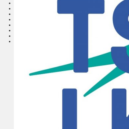
Соседи
Транспорт
Выбор читателей
Калейдоскоп
Армия
Сейм Литвы
Культура
Больше
Фоторепортаж
Туризм
ЛК рекомендует
Сеньорам
Образование
Здравоохранение
Экология
Происшествия
Приграничье
Деньги
Визиты
Выборы
Агроновости
Едим дома
Ищу семью