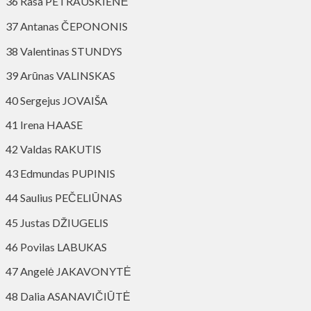
36 Rasa PETRAUSKIENĖ
37 Antanas ČEPONONIS
38 Valentinas STUNDYS
39 Arūnas VALINSKAS
40 Sergejus JOVAIŠA
41 Irena HAASE
42 Valdas RAKUTIS
43 Edmundas PUPINIS
44 Saulius PEČELIŪNAS
45 Justas DŽIUGELIS
46 Povilas LABUKAS
47 Angelė JAKAVONYTĖ
48 Dalia ASANAVIČIŪTĖ