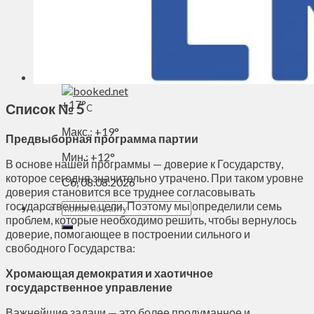
Духовное пространство
Спорт
Технологии
Энергетика
Вильнюс
+
17°
Список № 5
C
Макс.:
+
19°
Предвыборная программа партии
Мин.:
+
12°
В основе нашей программы — доверие к Государству,
которое сегодня значительно утрачено. При таком уровне
Сб, 08.08.2026
доверия становится все труднее согласовывать
государственные цели. Поэтому мы определили семь
проблем, которые необходимо решить, чтобы вернулось
доверие, помогающее в построении сильного и
свободного Государства:
Хромающая демократия и хаотичное
государственное управление
Важнейшие задачи — это более продуманное и