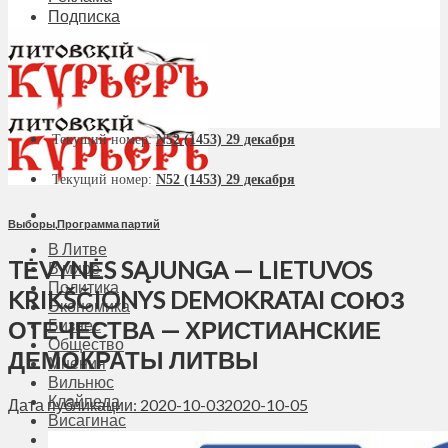
Подписка
Текущий номер:
N52 (1453) 29 декабря
Текущий номер:
N52 (1453) 29 декабря
Выборы
,
Программа партий
В Литве
TĖVYNĖS SĄJUNGA — LIETUVOS
В мире
Политика
KRIKŠČIONYS DEMOKRATAI СОЮЗ
Экономика
ОТЕЧЕСТВА — ХРИСТИАНСКИЕ
Бизнес
Общество
ДЕМОКРАТЫ ЛИТВЫ
Мнения
Вильнюс
Клайпеда
Дата публикации: 2020-10-03
2020-10-05
Висагинас
Регионы