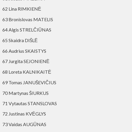
62 Lina RIMKIENĖ
63 Bronislovas MATELIS
64 Algis STRELČIŪNAS
65 Skaidra DIŠLĖ
66 Audrius SKAISTYS
67 Jurgita SEJONIENĖ
68 Loreta KALNIKAITĖ
69 Tomas JANUŠEVIČIUS
70 Martynas ŠIURKUS
71 Vytautas STANSLOVAS
72 Justinas KVĖGLYS
73 Vaidas AUGŪNAS