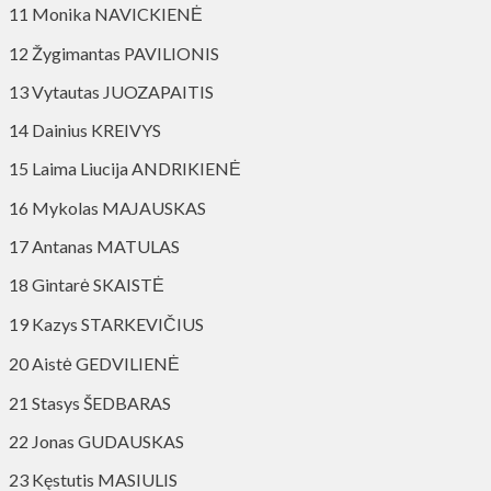
11 Monika NAVICKIENĖ
12 Žygimantas PAVILIONIS
13 Vytautas JUOZAPAITIS
14 Dainius KREIVYS
15 Laima Liucija ANDRIKIENĖ
16 Mykolas MAJAUSKAS
17 Antanas MATULAS
18 Gintarė SKAISTĖ
19 Kazys STARKEVIČIUS
20 Aistė GEDVILIENĖ
21 Stasys ŠEDBARAS
22 Jonas GUDAUSKAS
23 Kęstutis MASIULIS