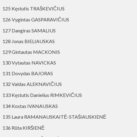
125 Kęstutis TRAŠKEVIČIUS
126 Vygintas GASPARAVIČIUS
127 Dangiras SAMALIUS
128 Jonas BIELIAUSKAS
129 Gintautas MACKONIS
130 Vytautas NAVICKAS
131 Dovydas BAJORAS
132 Valdas ALEKNAVIČIUS
133 Kęstutis Danielius RIMKEVIČIUS
134 Kostas IVANAUSKAS
135 Laura RAMANAUSKAITĖ-STAŠIAUSKIENĖ
136 Rūta KIRŠIENĖ