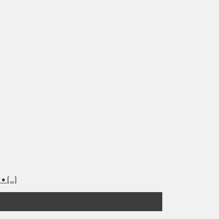
[...]