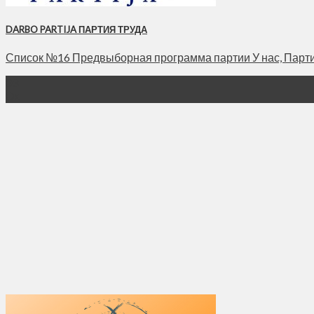
DARBO PARTIJA ПАРТИЯ ТРУДА
Список №16 Предвыборная программа партии У нас, Партии т
03
Окт