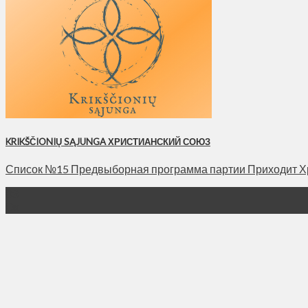
KRIKŠČIONIŲ SĄJUNGA ХРИСТИАНСКИЙ СОЮЗ
Список №15 Предвыборная программа партии Приходит Хрис
03
Окт