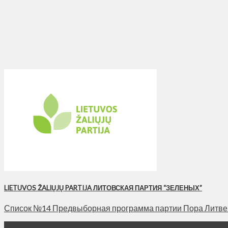
LIETUVOS ŽALIŲJŲ PARTIJA ЛИТОВСКАЯ ПАРТИЯ “ЗЕЛЕНЫХ”
Список №14 Предвыборная программа партии Пора Литве заз
03