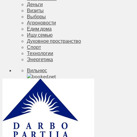
Деньги
Визиты
Выборы
Агроновости
Едим дома
Ищу семью
Духовное пространство
Спорт
Технологии
Энергетика
Вильнюс
+
22°
C
Макс.:
+
23°
Мин.:
+
14°
Пт, 07.08.2026