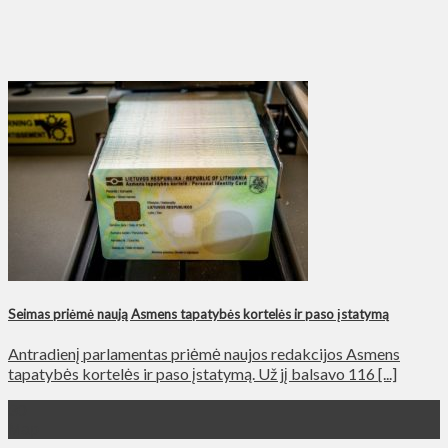
Seimas priėmė naują Asmens tapatybės kortelės ir paso įstatymą
Antradienį parlamentas priėmė naujos redakcijos Asmens
tapatybės kortelės ir paso įstatymą. Už jį balsavo 116 [...]
30
Мар