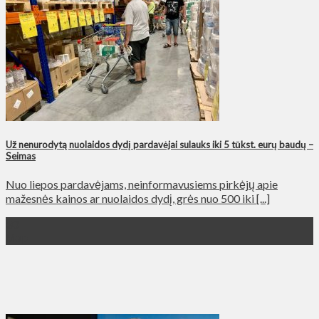
Už nenurodytą nuolaidos dydį pardavėjai sulauks iki 5 tūkst. eurų baudų –
Seimas
Nuo liepos pardavėjams, neinformavusiems pirkėjų apie
mažesnės kainos ar nuolaidos dydį, grės nuo 500 iki [...]
30
Мар