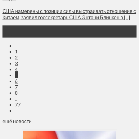
США намерены с позиции силы выстраивать отношения с
Китаем, заявил госсекретарь США Энтони Блинкен в [...]
30
Мар
1
2
3
4
5
6
7
8
…
77
ещё новости