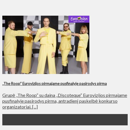
„The Roop“ Eurovizijos pirmajame pusfinalyje pasirodys pirma
Grupė „The Roop“ su daina „Discoteque“ Eurovizijos pirmajame
pusfinalyje pasirodys pirma, antradienį paskelbė konkurso
organizatoriai. [...]
30
Мар