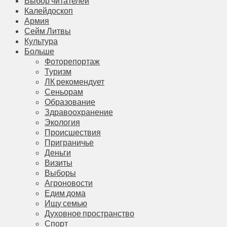
Выбор читателей
Калейдоскоп
Армия
Сейм Литвы
Культура
Больше
Фоторепортаж
Туризм
ЛК рекомендует
Сеньорам
Образование
Здравоохранение
Экология
Происшествия
Приграничье
Деньги
Визиты
Выборы
Агроновости
Едим дома
Ищу семью
Духовное пространство
Спорт