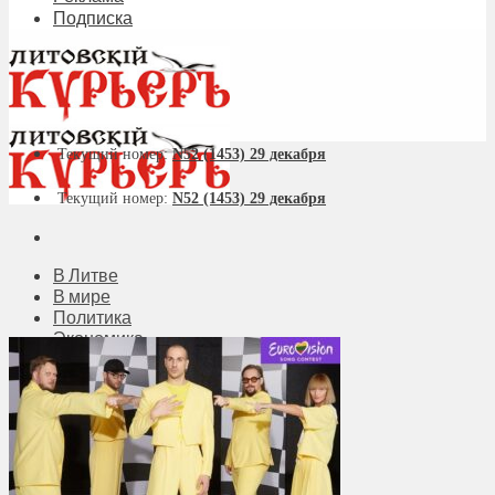
Подписка
Текущий номер:
N52 (1453) 29 декабря
Текущий номер:
N52 (1453) 29 декабря
В Литве
В мире
Политика
Экономика
Бизнес
Общество
Мнения
Вильнюс
Клайпеда
Висагинас
Регионы