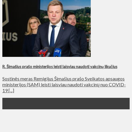
R. Šimašius prašo ministerijos leisti laisviau naudoti vakcinų likučius
Sostinės meras Remigijus Šimašius prašo Sveikatos apsaugos
ministerijos (SAM) leisti laisviau naudoti vakcinų nuo COVID-
19 [...]
30
Мар