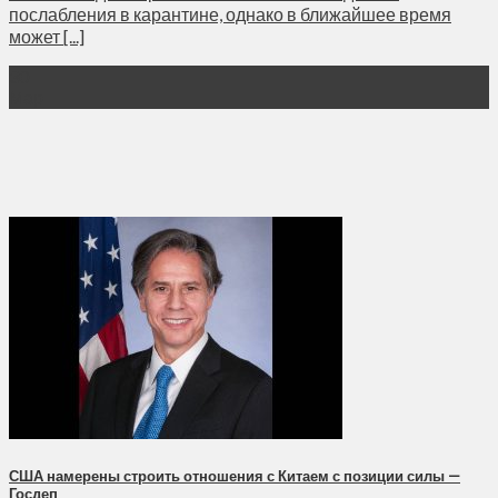
послабления в карантине, однако в ближайшее время
может [...]
30
Мар
США намерены строить отношения с Китаем с позиции силы —
Госдеп