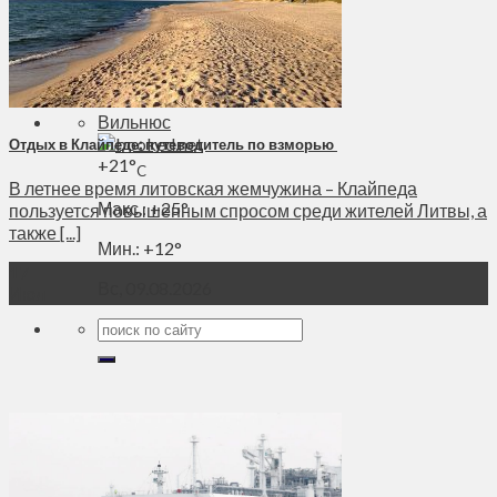
Духовное пространство
Спорт
Технологии
Энергетика
Вильнюс
Отдых в Клайпеде: путеводитель по взморью
+
21°
C
В летнее время литовская жемчужина – Клайпеда
Макс.:
+
25°
пользуется повышенным спросом среди жителей Литвы, а
также [...]
Мин.:
+
12°
17
Вс, 09.08.2026
Июл