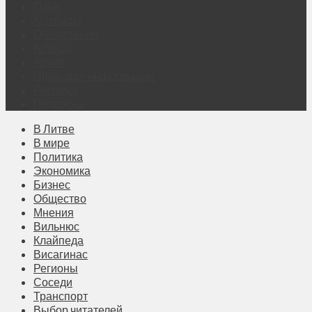
О нас
Контакты
Объявления
Афиша
Архив
Правовая информация
Реклама
Подписка
В Литве
В мире
Политика
Экономика
Бизнес
Общество
Мнения
Вильнюс
Клайпеда
Висагинас
Регионы
Соседи
Транспорт
Выбор читателей