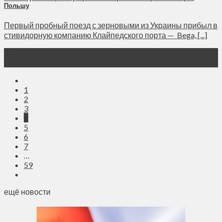
Польшу
Первый пробный поезд с зерновыми из Украины прибыл в
стивидорную компанию Клайпедского порта — Bega, [...]
02
Июн
1
2
3
4
5
6
7
…
59
ещё новости