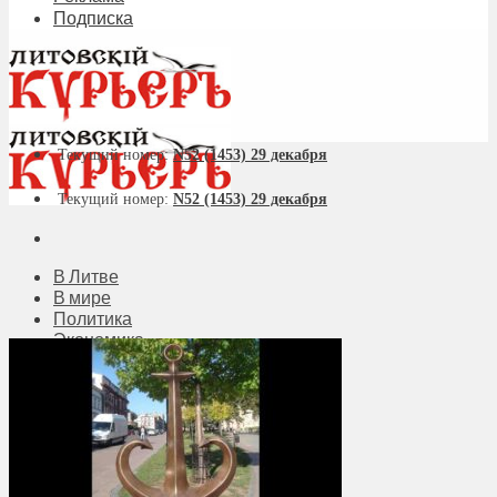
Подписка
Текущий номер:
N52 (1453) 29 декабря
Текущий номер:
N52 (1453) 29 декабря
В Литве
В мире
Политика
Экономика
Бизнес
Общество
Мнения
Вильнюс
Клайпеда
Висагинас
Регионы