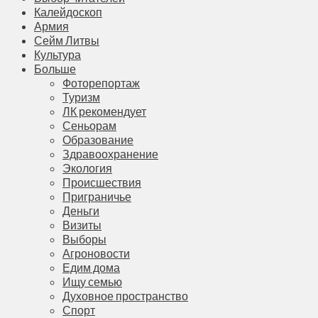
Калейдоскоп
Армия
Сейм Литвы
Культура
Больше
Фоторепортаж
Туризм
ЛК рекомендует
Сеньорам
Образование
Здравоохранение
Экология
Происшествия
Приграничье
Деньги
Визиты
Выборы
Агроновости
Едим дома
Ищу семью
Духовное пространство
Спорт