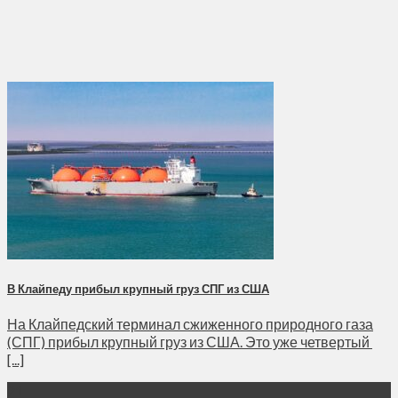
В Клайпеду прибыл крупный груз СПГ из США
На Клайпедский терминал сжиженного природного газа
(СПГ) прибыл крупный груз из США. Это уже четвертый
[...]
21