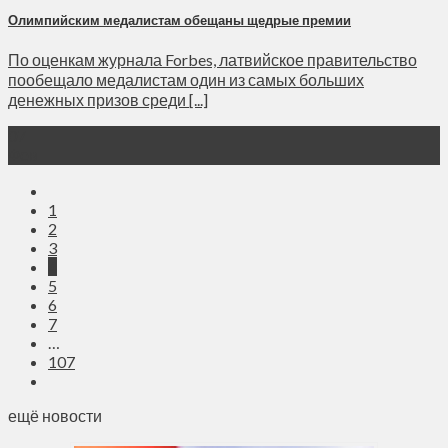
Олимпийским медалистам обещаны щедрые премии
По оценкам журнала Forbes, латвийское правительство
пообещало медалистам один из самых больших
денежных призов среди [...]
07
Фев
1
2
3
4
5
6
7
…
107
ещё новости