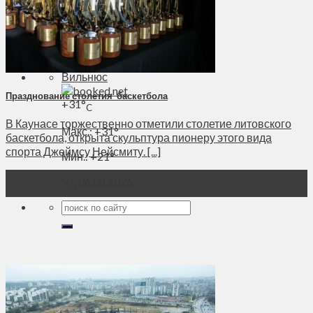
Духовное пространство
Спорт
Технологии
Энергетика
Вильнюс
Празднование столетия баскетбола
+
31°
C
В Каунасе торжественно отметили столетие литовского
Макс.:
+
31°
баскетбола, открыта скульптура пионеру этого вида
спорта Джеймсу Нейсмиту. [...]
Мин.:
+
21°
01
Чт, 06.08.2026
Май