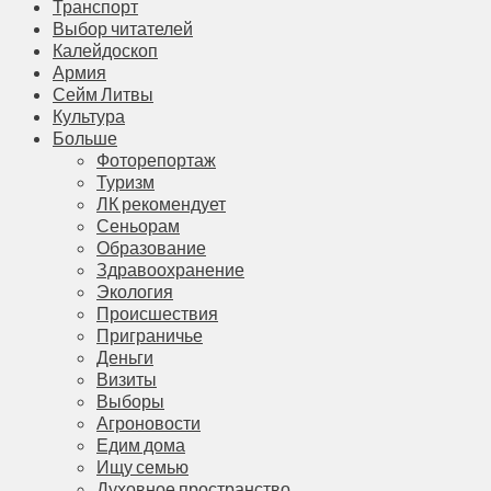
Транспорт
Выбор читателей
Калейдоскоп
Армия
Сейм Литвы
Культура
Больше
Фоторепортаж
Туризм
ЛК рекомендует
Сеньорам
Образование
Здравоохранение
Экология
Происшествия
Приграничье
Деньги
Визиты
Выборы
Агроновости
Едим дома
Ищу семью
Духовное пространство