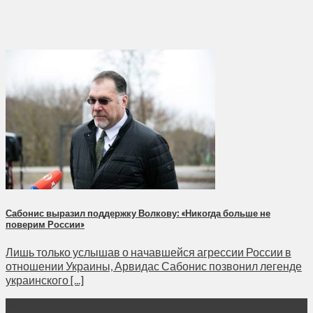
Сабонис выразил поддержку Волкову: «Никогда больше не
поверим России»
Лишь только услышав о начавшейся агрессии России в
отношении Украины, Арвидас Сабонис позвонил легенде
украинского [...]
14