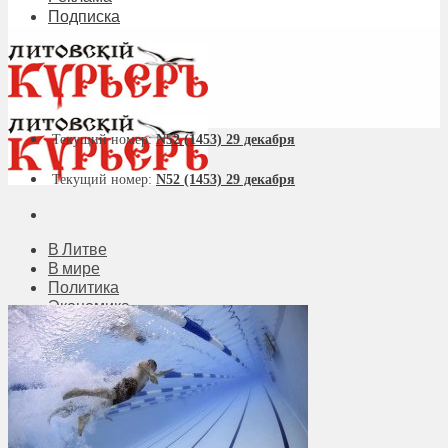
Подписка
Текущий номер:
N52 (1453) 29 декабря
Текущий номер:
N52 (1453) 29 декабря
В Литве
В мире
Политика
Экономика
Бизнес
Общество
Мнения
Вильнюс
Клайпеда
Висагинас
Регионы